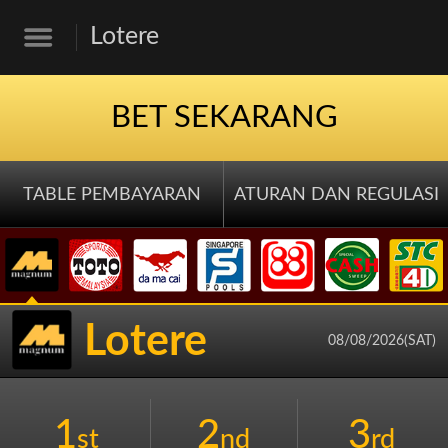
Lotere
BET SEKARANG
TABLE PEMBAYARAN
ATURAN DAN REGULASI
Lotere
08/08/2026(SAT)
RE
1
2
3
st
nd
rd