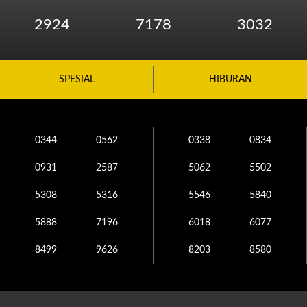
2924
7178
3032
erral
SPESIAL
HIBURAN
0344
0562
0338
0834
0931
2587
5062
5502
5308
5316
5546
5840
5888
7196
6018
6077
8499
9626
8203
8580